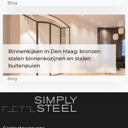
Blog
serreaanbouw
Lees
meer
over
Binnenkijken
in
Binnenkijken in Den Haag: bronzen
Den
stalen binnenkozijnen en stalen
Haag:
buitenpuien
bronzen
stalen
Blog
binnenkozijnen
en
stalen
buitenpuien