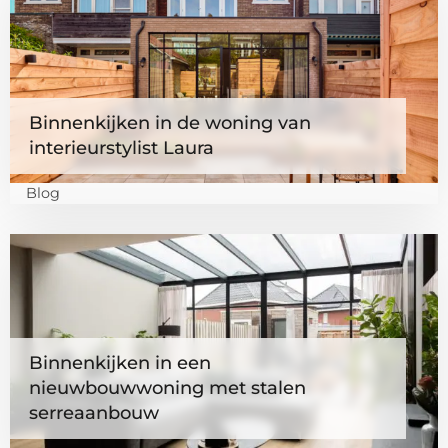
meer
over
Binnenkijken
in
de
Binnenkijken in de woning van
woning
interieurstylist Laura
van
interieurstylist
Blog
Laura
Lees
meer
over
Binnenkijken
in
Binnenkijken in een
een
nieuwbouwwoning met stalen
nieuwbouwwoning
serreaanbouw
met
stalen