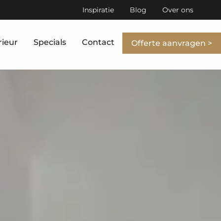
Inspiratie
Blog
Over ons
rieur
Specials
Contact
Offerte aanvragen >